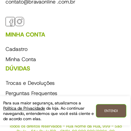
contato@bravaonline .com.br
MINHA CONTA
Cadastro
Minha Conta
DÚVIDAS
Trocas e Devoluções
Perguntas Frequentes
Política de Entrega
Para sua maior segurança, atualizamos a
Política de Privacidade
da loja. Ao continuar
ENTENDI
Perguntas Frequentes
navegando, entendemos que você está ciente e
de acordo com elas.
Todos os direitos reservados - Rua Nome da Rua, 999 - São